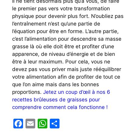
Il ne tient désormais plus qu’à vous, de faire
le premier pas vers votre transformation
physique pour devenir plus fort. N’oubliez pas
l’entraînement n’est qu’une partie de
l’équation pour être en forme. L’autre partie,
c’est l’alimentation pour descendre sa masse
grasse là où elle doit être et profiter d’une
apparence, de niveau d’énergie et de bien
être à leur maximum. Pour cela, vous ne
devez pas vous priver mais juste rééquilibrer
votre alimentation afin de profiter de tout ce
que l’on aime mais dans les bonnes
proportions.
Jetez un coup d’œil à nos 6
recettes brûleuses de graisses pour
comprendre comment cela fonctionne !
F
E
W
P
a
m
h
ar