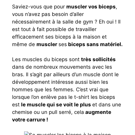
a
m
h
ar
Saviez-vous que pour
muscler vos biceps
,
c
ai
at
ta
vous n’avez pas besoin d’aller
e
l
s
g
nécessairement à la salle de gym ? Eh oui ! Il
b
A
er
est tout à fait possible de travailler
efficacement ses biceps à la maison et
o
p
même de
muscler
ses
biceps sans matériel.
o
p
k
Les muscles du biceps sont
très sollicités
dans de nombreux mouvements avec les
bras. Il s’agit par ailleurs d’un muscle dont le
développement intéresse aussi bien les
hommes que les femmes. C’est vrai que
lorsque l’on enlève pas le t-shirt les biceps
est
le muscle qui se voit le plus
et dans une
chemise ou un pull serré, cela
augmente
votre carrure !