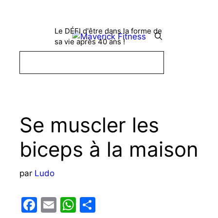
Aller
au
contenu
Le DÉFI d'être dans la forme de
Menu
sa vie après 40 ans !
Se muscler les
biceps à la maison
par
Ludo
F
E
W
P